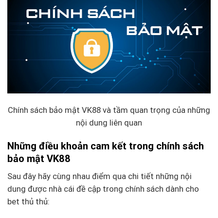
Chính sách bảo mật VK88
và tầm quan trọng của những
nội dung liên quan
Những điều khoản cam kết trong chính sách
bảo mật VK88
Sau đây hãy cùng nhau điểm qua chi tiết những nội
dung được nhà cái đề cập trong chính sách dành cho
bet thủ thủ: