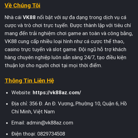
Về Chúng Tôi
Nhà cái
VK88
nổi bật với sự đa dạng trong dịch vụ cá
cược và trò chơi trực tuyến. Được thành lập với tiêu chí
mang đến trải nghiệm chơi game an toàn và công bằng,
VK88 cung cấp nhiều loại hình như cá cược thể thao,
casino trực tuyến và slot game. Đội ngũ hỗ trợ khách
hàng chuyên nghiệp luôn sẵn sàng 24/7, tạo điều kiện
thuận lợi cho người chơi tại mọi thời điểm.
Thông Tin Liên Hệ
Website:
https://vk88az.com/
Địa chỉ: 356 Đ. An Đ. Vương, Phường 10, Quận 6, Hồ
Chí Minh, Việt Nam
Email:
admin@vk88az.com
Điện thoại: 0829734508