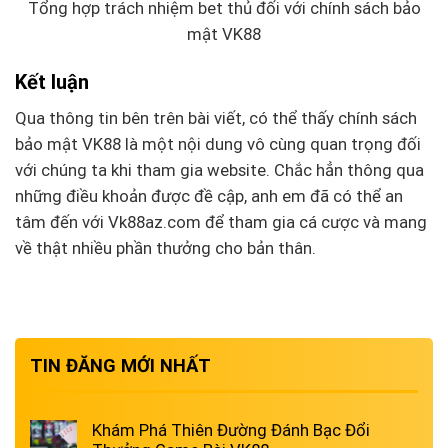
Tổng hợp trách nhiệm bet thủ đối với
chính sách bảo
mật VK88
Kết luận
Qua thông tin bên trên bài viết, có thể thấy
chính sách
bảo mật VK88
là một nội dung vô cùng quan trọng đối
với chúng ta khi tham gia website. Chắc hẳn thông qua
những điều khoản được đề cập, anh em đã có thể an
tâm đến với Vk88az.com để tham gia cá cược và mang
về thật nhiều phần thưởng cho bản thân.
TIN ĐĂNG MỚI NHẤT
Khám Phá Thiên Đường Đánh Bạc Đổi