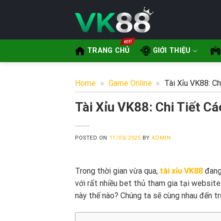
Skip
to
content
TRANG CHỦ
GIỚI THIỆU
Home
»
Game Online
»
Tài Xỉu VK88: C
Tài Xỉu VK88: Chi Tiết C
POSTED ON
11/03/2025
BY
ADMIN
Trong thời gian vừa qua,
tài xỉu VK88
đang 
với rất nhiều bet thủ tham gia tại websit
này thế nào? Chúng ta sẽ cùng nhau đến t