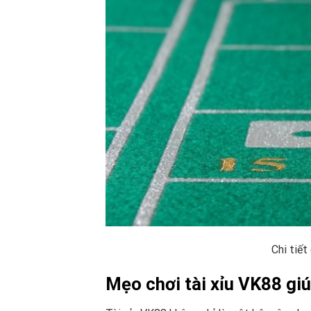
Chi tiết
Mẹo chơi tài xỉu VK88 giú