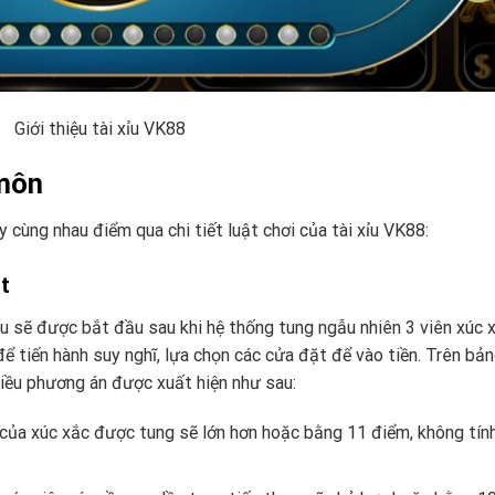
Giới thiệu tài xỉu VK88
 môn
 cùng nhau điểm qua chi tiết luật chơi của tài xỉu VK88:
t
u sẽ được bắt đầu sau khi hệ thống tung ngẫu nhiên 3 viên xúc x
ể tiến hành suy nghĩ, lựa chọn các cửa đặt để vào tiền. Trên bản
hiều phương án được xuất hiện như sau:
của xúc xắc được tung sẽ lớn hơn hoặc bằng 11 điểm, không tín