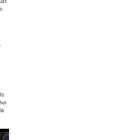
huật
ẹo
,
đó
hơi
là