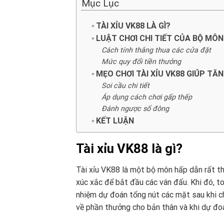
Mục Lục
TÀI XỈU VK88 LÀ GÌ?
LUẬT CHƠI CHI TIẾT CỦA BỘ MÔN
Cách tính thắng thua các cửa đặt
Mức quy đổi tiền thưởng
MẸO CHƠI TÀI XỈU VK88 GIÚP TĂ
Soi cầu chi tiết
Áp dụng cách chơi gấp thếp
Đánh ngược số đông
KẾT LUẬN
Tài xỉu VK88 là gì?
Tài xỉu VK88 là một bộ môn hấp dẫn rất t
xúc xắc để bắt đầu các ván đấu. Khi đó, t
nhiệm dự đoán tổng nút các mặt sau khi c
về phần thưởng cho bản thân và khi dự đoá