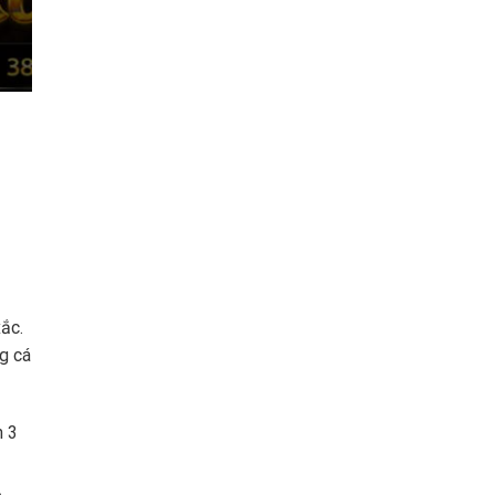
ắc.
g cá
h 3