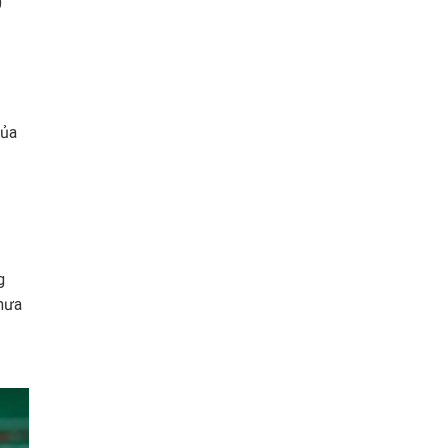
0
của
g
chưa