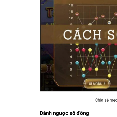
Chia sẻ mẹo
Đánh ngược số đông