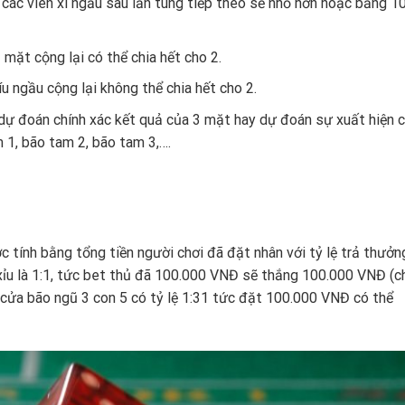
 các viên xí ngầu sau lần tung tiếp theo sẽ nhỏ hơn hoặc bằng 1
mặt cộng lại có thể chia hết cho 2.
íu ngầu cộng lại không thể chia hết cho 2.
dự đoán chính xác kết quả của 3 mặt hay dự đoán sự xuất hiện 
m 1, bão tam 2, bão tam 3,….
 tính bằng tổng tiền người chơi đã đặt nhân với tỷ lệ trả thưởn
 xỉu là 1:1, tức bet thủ đã 100.000 VNĐ sẽ thắng 100.000 VNĐ (
n cửa bão ngũ 3 con 5 có tỷ lệ 1:31 tức đặt 100.000 VNĐ có thể