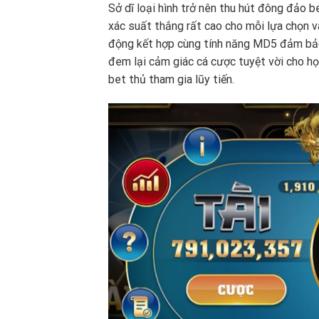
Sở dĩ loại hình trở nên thu hút đông đảo be
xác suất thắng rất cao cho mỗi lựa chọn 
động kết hợp cùng tính năng MD5 đảm bảo
đem lại cảm giác cá cược tuyệt vời cho họ
bet thủ tham gia lũy tiến.