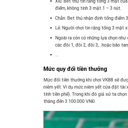
Xỉu: Bet thủ tin rằng tổng 3 mặt của
điểm, không tính 3 mặt 1 – 3 nút.
Chẵn: Bet thủ nhận định tổng điểm 3 
Lẻ: Người chơi tin rằng tổng 3 mặt x
Ngoài ra còn có những lựa chọn như 
các đôi 1, đôi 2, đôi 3,…hoặc bão ta
…
Mức quy đổi tiền thưởng
Mức đổi tiền thưởng khi chơi VK88 sẽ được
niêm yết. Ví dụ mức niêm yết cửa đặt tài
tính tiền phế). Trong khi đó giả sử ta chọ
thắng đến 3.100.000 VNĐ.