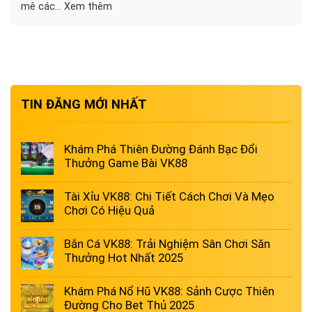
mê các... Xem thêm
TIN ĐĂNG MỚI NHẤT
Khám Phá Thiên Đường Đánh Bạc Đổi
Thưởng Game Bài VK88
Tài Xỉu VK88: Chi Tiết Cách Chơi Và Mẹo
Chơi Có Hiệu Quả
Bắn Cá VK88: Trải Nghiệm Sân Chơi Săn
Thưởng Hot Nhất 2025
Khám Phá Nổ Hũ VK88: Sảnh Cược Thiên
Đường Cho Bet Thủ 2025