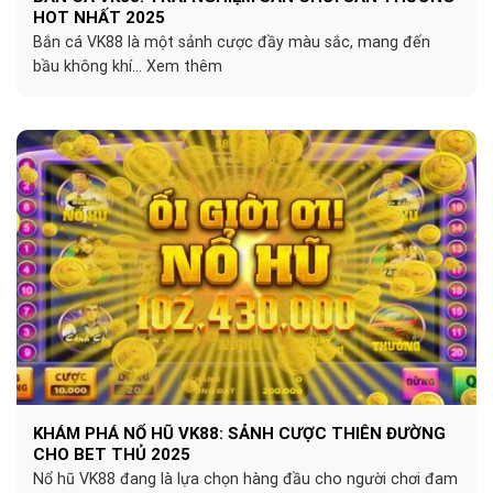
HOT NHẤT 2025
Bắn cá VK88 là một sảnh cược đầy màu sắc, mang đến
bầu không khí... Xem thêm
KHÁM PHÁ NỔ HŨ VK88: SẢNH CƯỢC THIÊN ĐƯỜNG
CHO BET THỦ 2025
Nổ hũ VK88 đang là lựa chọn hàng đầu cho người chơi đam