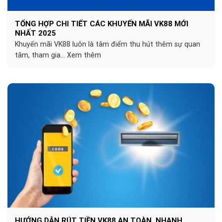
TỔNG HỢP CHI TIẾT CÁC KHUYẾN MÃI VK88 MỚI
NHẤT 2025
Khuyến mãi VK88 luôn là tâm điểm thu hút thêm sự quan
tâm, tham gia... Xem thêm
HƯỚNG DẪN RÚT TIỀN VK88 AN TOÀN, NHANH