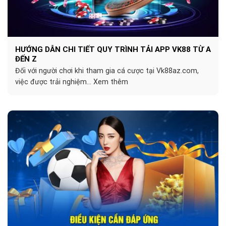
HƯỚNG DẪN CHI TIẾT QUY TRÌNH TẢI APP VK88 TỪ A
ĐẾN Z
Đối với người chơi khi tham gia cá cược tại Vk88az.com,
việc được trải nghiệm... Xem thêm