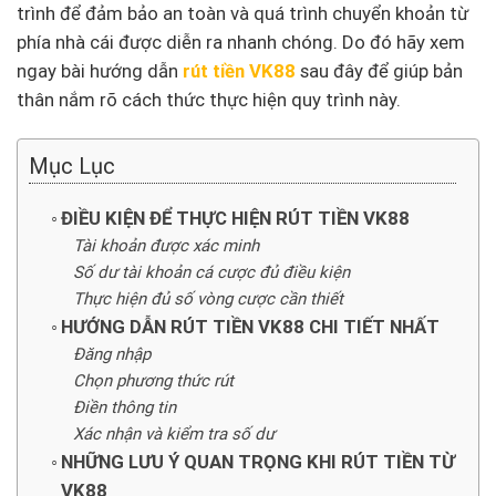
trình để đảm bảo an toàn và quá trình chuyển khoản từ
phía nhà cái được diễn ra nhanh chóng. Do đó hãy xem
ngay bài hướng dẫn
rút tiền VK88
sau đây để giúp bản
thân nắm rõ cách thức thực hiện quy trình này.
Mục Lục
ĐIỀU KIỆN ĐỂ THỰC HIỆN RÚT TIỀN VK88
Tài khoản được xác minh
Số dư tài khoản cá cược đủ điều kiện
Thực hiện đủ số vòng cược cần thiết
HƯỚNG DẪN RÚT TIỀN VK88 CHI TIẾT NHẤT
Đăng nhập
Chọn phương thức rút
Điền thông tin
Xác nhận và kiểm tra số dư
NHỮNG LƯU Ý QUAN TRỌNG KHI RÚT TIỀN TỪ
VK88