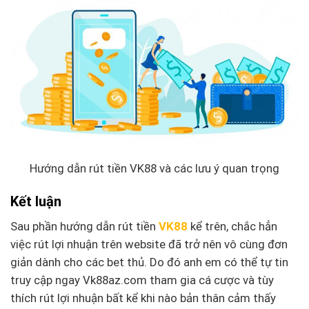
Hướng dẫn rút tiền VK88 và các lưu ý quan trọng
Kết luận
Sau phần hướng dẫn rút tiền
VK88
kể trên, chắc hẳn
việc rút lợi nhuận trên website đã trở nên vô cùng đơn
giản dành cho các bet thủ. Do đó anh em có thể tự tin
truy cập ngay Vk88az.com tham gia cá cược và tùy
thích rút lợi nhuận bất kể khi nào bản thân cảm thấy