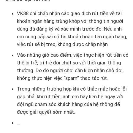
VK88 chỉ chấp nhận các giao dịch rút tiền về tài
khoản ngân hàng trùng khớp với thông tin người
dùng đã đăng ký và xác minh trước đó. Nếu anh
em cung cấp sai số tài khoản hoặc tên ngân hàng,
việc rút sẽ bị treo, không được chấp nhận.
Vào những giờ cao điểm, việc thực hiện rút tiền có
thể bị trễ, trì trệ đôi chút so với thời gian thông
thường. Do đó người chơi cần kiên nhẫn chờ đợi,
không thực hiện việc “spam” thao tác rút.
Trong những trường hợp khi có thắc mắc hoặc lỗi
gặp phải khi rút tiền, anh em hãy liên hệ ngay với
đội ngũ chăm sóc khách hàng của hệ thống để
được giải quyết sớm nhất.
…