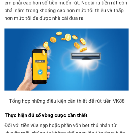
em phải cao hơn số tiền muốn rút. Ngoài ra tiền rút còn
phải nằm trong khoảng cao hơn mức tối thiểu và thấp
hơn mức tối đa được nhà cái đưa ra.
Tổng hợp những điều kiện cần thiết để rút tiền VK88
Thực hiện đủ số vòng cược cần thiết
Đối với tiền vừa nạp hoặc phần vốn bet thủ nhận từ
khuyến mãi, chúng ta không thể ngay lập tức thực hiện