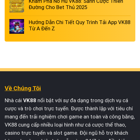
Khám Phá Nổ Hũ VK88: Sảnh Cược Thiên
Đường Cho Bet Thủ 2025
Hướng Dẫn Chi Tiết Quy Trình Tải App VK88
Từ A Đến Z
Về Chúng Tôi
Nhà cái
VK88
nổi bật với sự đa dạng trong dịch vụ cá
cược và trò chơi trực tuyến. Được thành lập với tiêu chí
mang đến trải nghiệm chơi game an toàn và công bằng,
VK88 cung cấp nhiều loại hình như cá cược thể thao,
casino trực tuyến và slot game. Đội ngũ hỗ trợ khách