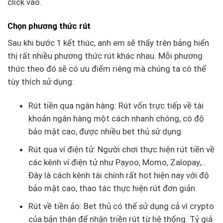
click vào.
Chọn phương thức rút
Sau khi bước 1 kết thúc, anh em sẽ thấy trên bảng hiển
thị rất nhiều phương thức rút khác nhau. Mỗi phương
thức theo đó sẽ có ưu điểm riêng mà chúng ta có thể
tùy thích sử dụng:
Rút tiền qua ngân hàng: Rút vốn trực tiếp về tài
khoản ngân hàng một cách nhanh chóng, có độ
bảo mật cao, được nhiều bet thủ sử dụng.
Rút qua ví điện tử: Người chơi thực hiện rút tiền về
các kênh ví điện tử như Payoo, Momo, Zalopay,…
Đây là cách kênh tài chính rất hot hiện nay với độ
bảo mật cao, thao tác thực hiện rút đơn giản.
Rút về tiền ảo: Bet thủ có thể sử dụng cả ví crypto
của bản thân để nhận triền rút từ hệ thống. Tỷ giả