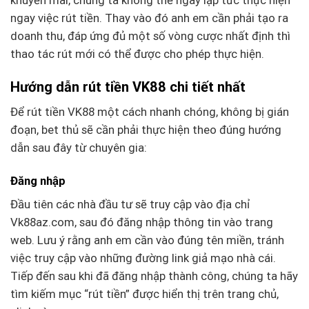
ngay việc rút tiền. Thay vào đó anh em cần phải tạo ra
doanh thu, đáp ứng đủ một số vòng cược nhất định thì
thao tác rút mới có thể được cho phép thực hiện.
Hướng dẫn rút tiền VK88 chi tiết nhất
Để rút tiền VK88 một cách nhanh chóng, không bị gián
đoạn, bet thủ sẽ cần phải thực hiện theo đúng hướng
dẫn sau đây từ chuyên gia:
Đăng nhập
Đầu tiên các nhà đầu tư sẽ truy cập vào địa chỉ
Vk88az.com, sau đó đăng nhập thông tin vào trang
web. Lưu ý rằng anh em cần vào đúng tên miền, tránh
việc truy cập vào những đường link giả mạo nhà cái.
Tiếp đến sau khi đã đăng nhập thành công, chúng ta hãy
tìm kiếm mục “rút tiền” được hiển thị trên trang chủ,